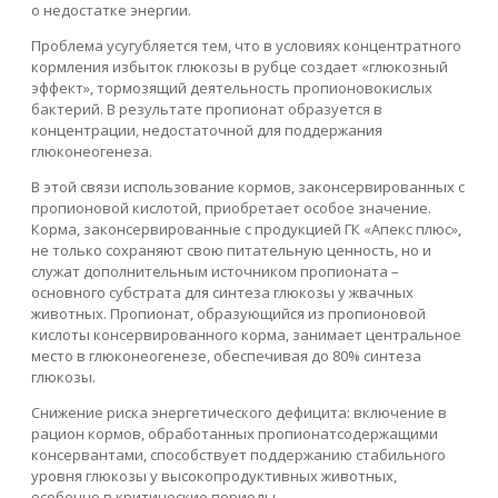
о недостатке энергии.
Проблема усугубляется тем, что в условиях концентратного
кормления избыток глюкозы в рубце создает «глюкозный
эффект», тормозящий деятельность пропионовокислых
бактерий. В результате пропионат образуется в
концентрации, недостаточной для поддержания
глюконеогенеза.
В этой связи использование кормов, законсервированных с
пропионовой кислотой, приобретает особое значение.
Корма, законсервированные с продукцией ГК «Апекс плюс»,
не только сохраняют свою питательную ценность, но и
служат дополнительным источником пропионата –
основного субстрата для синтеза глюкозы у жвачных
животных. Пропионат, образующийся из пропионовой
кислоты консервированного корма, занимает центральное
место в глюконеогенезе, обеспечивая до 80% синтеза
глюкозы.
Снижение риска энергетического дефицита: включение в
рацион кормов, обработанных пропионатсодержащими
консервантами, способствует поддержанию стабильного
уровня глюкозы у высокопродуктивных животных,
особенно в критические периоды.