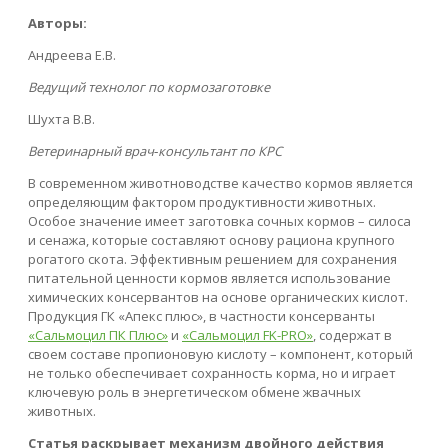
Авторы:
Андреева Е.В.
Ведущий технолог по кормозаготовке
Шухта В.В.
Ветеринарный врач‑консультант по КРС
В современном животноводстве качество кормов является
определяющим фактором продуктивности животных.
Особое значение имеет заготовка сочных кормов – силоса
и сенажа, которые составляют основу рациона крупного
рогатого скота. Эффективным решением для сохранения
питательной ценности кормов является использование
химических консервантов на основе органических кислот.
Продукция ГК «Апекс плюс», в частности консерванты
«Сальмоцил ПК Плюс»
и
«Сальмоцил FK-PRO»
, содержат в
своем составе пропионовую кислоту – компонент, который
не только обеспечивает сохранность корма, но и играет
ключевую роль в энергетическом обмене жвачных
животных.
Статья раскрывает механизм двойного действия