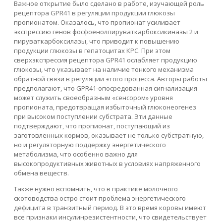
Важное открытие было сделано в работе, изучающей роль
рецептора GPR41 в регуляции продукции глюкозы
пропионатом. Оказалось, что пропионат усиливает
экспрессию генов фосфоенолпируваткарбоксикиназы 2 и
пируваткарбоксилазы, что приводит к повышению
продукции глюкозы в гепатоцитах КРС. При этом
сверхэкспрессия рецептора GPR41 ослабляет продукцию
глюкозы, что указывает на наличие тонкого механизма
обратной связи в регуляции этого процесса. Авторы работы
предполагают, что GPR41-опосредованная сигнализация
может служить своеобразным «сенсором» уровня
пропионата, предотвращая избыточный глюконеогенез
при высоком поступлении субстрата. Эти данные
подтверждают, что пропионат, поступающий из
заготовленных кормов, оказывает не только субстратную,
но и регуляторную поддержку энергетического
метаболизма, что особенно важно для
высокопродуктивных животных в условиях напряженного
обмена веществ.
Также нужно вспомнить, что в практике молочного
скотоводства остро стоит проблема энергетического
дефицита в транзитный период. В это время коровы имеют
все признаки инсулинрезистентности, что свидетельствует