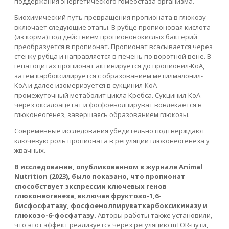
поддержания энергетического гомеостаза организма.
Биохимический путь превращения пропионата в глюкозу
включает следующие этапы. В рубце пропионовая кислота
(из корма) под действием пропионовокислых бактерий
преобразуется в пропионат. Пропионат всасывается через
стенку рубца и направляется в печень по воротной вене. В
гепатоцитах пропионат активируется до пропионил-КоА,
затем карбоксилируется с образованием метилмалонил-
КоА и далее изомеризуется в сукцинил-КоА –
промежуточный метаболит цикла Кребса. Сукцинил-КоА
через оксалоацетат и фосфоенолпируват вовлекается в
глюконеогенез, завершаясь образованием глюкозы.
Современные исследования убедительно подтверждают
ключевую роль пропионата в регуляции глюконеогенеза у
жвачных.
В исследовании, опубликованном в журнале Animal
Nutrition (2023), было показано, что пропионат
способствует экспрессии ключевых генов
глюконеогенеза, включая фруктозо-1,6-
бисфосфатазу, фосфоенолпируваткарбоксикиназу и
глюкозо-6-фосфатазу.
Авторы работы также установили,
что этот эффект реализуется через регуляцию mTOR-пути,