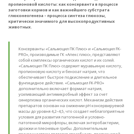
пропионовой кислоты: как консерванта в процессе
заготовки кормов и как важнейшего субстрата
глюконеогенеза – процесса синтеза глюкозы,
критически значимого для высокопродуктивных
животных.
Консерванты «Сальмоцил ПК Плюс» и «Сальмоцил FK-
PRO», производимые ГК «Апекс плюс», представляют
собой комплексы органических кислот и их солей.
«Сальмоцил ПК Плюс» содержит муравьиную кислоту,
пропионовую кислоту и бензоат натрия, что
обеспечивает быстрое подкисление и длительное
фунгицидное действие. «Сальмоцил FK-PRO»
дополнительно включает формиат натрия,
усиливающий антимикробный эффект за счет
синергизма органических кислот. Механизм действия
препаратов основан на снижении pH консервируемой
массы до уровня 4,2–4,5, что создает неблагоприятные
условия для развития патогенной и условно-
патогенной микрофлоры, включая энтеробактерии,
дрожжи и плесневые грибы. Дополнительным
преимуществом является способность пропионовой