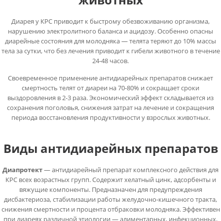
Диарея у КРС приводит к быстрому обезвоживанию организма,
нарушению электролитного баланса и ацидозу. Особенно опасны
диарейные состояния для молодняка — телята теряют до 10% массы
тела за сутки, что без лечения приводит к гибели животного в течение
24-48 часов.
Своевременное применение антидиарейных препаратов снижает
смертность телят от диареи на 70-80% и сокращает сроки
выздоровления в 2-3 раза. Экономический эффект складывается из
сохранения поголовья, снижения затрат на лечение и сокращения
периода восстановления продуктивности у взрослых животных.
Виды антидиарейных препаратов
Диапротект
— антидиарейный препарат комплексного действия для
КРС всех возрастных групп. Содержит хелатный цинк, адсорбенты и
вяжущие компоненты. Предназначен для предупреждения
дисбактериоза, стабилизации работы желудочно-кишечного тракта,
снижения смертности и процента отбраковки молодняка. Эффективен
при диареях различной этиологии — алиментарных, инфекционных,