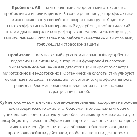
Пробитокс АВ
— минеральный адсорбент микотоксинов с
пробиотиком и силимарином. Базовое решение для профилактики
микотоксикозов у свиней всех возрастных групп. Содержит
высокоэффективный минеральный адсорбент, пробиотический
штамм для поддержки микрофлоры кишечника и силимарин для
защиты печени. Оптимален при работе с качественными кормами,
требующими страховой защиты.
Пробитокс
— комплексный органо-минеральный адсорбент с
гидролизным лигнином, янтарной и фумаровой кислотами.
Универсальное решение для детоксикации широкого спектра
микотоксинов и эндотоксинов. Органические кислоты стимулируют
обменные процессы и повышают энергетическую эффективность
рациона. Рекомендован для применения на всех стадиях
выращивания свиней.
Субтитокс
— комплексный органо-минеральный адсорбент на основе
диоктаэдрического смектита. Содержит природный минерал с
уникальной слоистой структурой, обеспечивающей максимальную
адсорбционную емкость. Эффективен против полярных и неполярных
микотоксинов. Дополнительно обладает обволакивающим и
противодиарейным действием, особенно ценным для поросят-