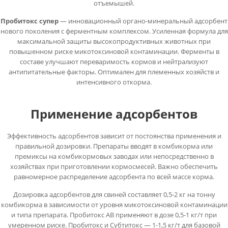
отъемышей.
Пробитокс супер
— инновационный органо-минеральный адсорбент
нового поколения с ферментным комплексом. Усиленная формула для
максимальной защиты высокопродуктивных животных при
повышенном риске микотоксиновой контаминации. Ферменты в
составе улучшают переваримость кормов и нейтрализуют
антипитательные факторы. Оптимален для племенных хозяйств и
интенсивного откорма.
Применение адсорбентов
Эффективность адсорбентов зависит от постоянства применения и
правильной дозировки. Препараты вводят в комбикорма или
премиксы на комбикормовых заводах или непосредственно в
хозяйствах при приготовлении кормосмесей. Важно обеспечить
равномерное распределение адсорбента по всей массе корма.
Дозировка адсорбентов для свиней составляет 0,5-2 кг на тонну
комбикорма в зависимости от уровня микотоксиновой контаминации
и типа препарата. Пробитокс АВ применяют в дозе 0,5-1 кг/т при
умеренном риске. Пробитокс и Субтитокс — 1-1,5 кг/т для базовой