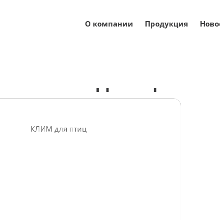
О компании
Продукция
Ново
Каталог
Кормовые добавки для птицеводства
Био
Биокорректоры