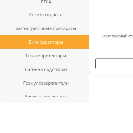
птиц
Антиоксиданты
Антистрессовые препараты
Комплексный сти
Биокорректоры
Гепатопротекторы
Гигиена подстилки
Гранулозакрепители
Защита кишечника
Комплекс омега-жирных кислот
Корректировка минерального
обмена