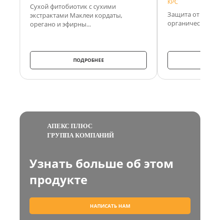
КРС
Сухой фитобиотик с сухими
Защита от теплов
экстрактами Маклеи кордаты,
органическом хр
орегано и эфирны...
ПОДРОБНЕЕ
ПО
АПЕКС ПЛЮС
ГРУППА КОМПАНИЙ
Узнать больше об этом
продукте
НАПИСАТЬ НАМ