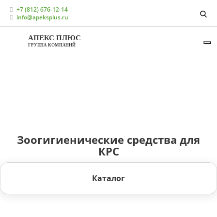
Главная
Каталог
+7 (812) 676-12-14
Кормовые добавки для КРС (молочное направление)
info@apeksplus.ru
Зоогигиенические средства для КРС
АПЕКС ПЛЮС
ГРУППА КОМПАНИЙ
Зоогигиенические средства для
КРС
Каталог