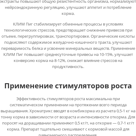
экстракты повышают общую резистентность организма, нормализуют
нейроэндокринную регуляцию, улучшают аппетит и потребление
корма.
КЛИМ Пиг стабилизирует обменные процессы в условиях
технологических стрессов, предотвращает снижение привесов при
отъеме, перегруппировках, транспортировке. Органические кислоты
подкисляют содержимое желудочно-кишечного тракта, улучшают
переваримость белка и усвоение минеральных веществ. Применение
КЛИМ Пиг повышает среднесуточные привесы на 10-15%, улучшает
конверсию корма на 8-12%, снижает влияние стрессов на
продуктивность.
Применение стимуляторов роста
Эффективность стимуляторов роста максимальна при
систематическом применении на протяжении всего периода
выращивания. Хроматрикс вводят в комбикорма из расчета 0,5-1 кг на
тонну корма в зависимости от возраста и интенсивности откорма. Для
поросят на доращивании применяют 0,5 кг/т, на откорме — 0,7-1 кг/т
корма. Препарат тщательно смешивают с кормовой массой для
равномерного распределения.