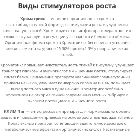
Виды стимуляторов роста
Хроматрикс
— источник органического хрома в
высокобиодоступной форме для стимуляции роста и улучшения
качества туш свиней. Хром входит в состав фактора толерантности к
глюкозе и участвует в регуляции углеводного и белкового обмена.
Органическая форма хрома в Хроматрикс обеспечивает усвоение
микроэлемента на уровне 25-30% против 1-3% у неорганических
солей.
Хроматрикс повышает чувствительность тканей к инсулину, улучшает
транспорт глюкозы и аминокислот в мышечные клетки, стимулирует
синтез белка. Применение препарата увеличивает среднесуточные
привесы на 8-12%, улучшает конверсию корма на 6-10%, повышает
выход постного мяса в туше на 2-4%. Хроматрикс особенно
эффективен на откорме свиней современных мясных гибридов с
высоким потенциалом мышечного роста.
КЛИМ Пиг
— антистрессовый препарат для нормализации обмена
веществ и повышения привесов на основе растительных адаптогенов.
Комплексный препарат, сочетающий адаптогенное действие с
метаболическими эффектами органических кислот. Растительные