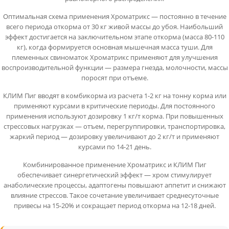
Оптимальная схема применения Хроматрикс — постоянно в течение
всего периода откорма от 30 кг живой массы до убоя. Наибольший
эффект достигается на заключительном этапе откорма (масса 80-110
кг), когда формируется основная мышечная масса туши. Для
племенных свиноматок Хроматрикс применяют для улучшения
воспроизводительной функции — размера гнезда, молочности, массы
поросят при отъеме.
КЛИМ Пиг вводят в комбикорма из расчета 1-2 кг на тонну корма или
применяют курсами в критические периоды. Для постоянного
применения используют дозировку 1 кг/т корма. При повышенных
стрессовых нагрузках — отъем, перегруппировки, транспортировка,
жаркий период — дозировку увеличивают до 2 кг/т и применяют
курсами по 14-21 день.
Комбинированное применение Хроматрикс и КЛИМ Пиг
обеспечивает синергетический эффект — хром стимулирует
анаболические процессы, адаптогены повышают аппетит и снижают
влияние стрессов. Такое сочетание увеличивает среднесуточные
привесы на 15-20% и сокращает период откорма на 12-18 дней.