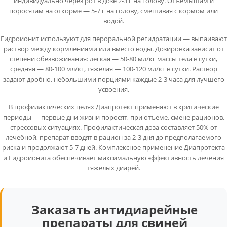
индивидуально через рот в дозе 2-3 г на голову. Отъемышам и
поросятам на откорме — 5-7 г на голову, смешивая с кормом или
водой.
Гидроионит используют для пероральной регидратации — выпаивают
раствор между кормлениями или вместо воды. Дозировка зависит от
степени обезвоживания: легкая — 50-80 мл/кг массы тела в сутки,
средняя — 80-100 мл/кг, тяжелая — 100-120 мл/кг в сутки. Раствор
задают дробно, небольшими порциями каждые 2-3 часа для лучшего
усвоения.
В профилактических целях Диапротект применяют в критические
периоды — первые дни жизни поросят, при отъеме, смене рационов,
стрессовых ситуациях. Профилактическая доза составляет 50% от
лечебной, препарат вводят в рацион за 2-3 дня до предполагаемого
риска и продолжают 5-7 дней. Комплексное применение Диапротекта
и Гидроионита обеспечивает максимальную эффективность лечения
тяжелых диарей.
Заказать антидиарейные
препараты для свиней