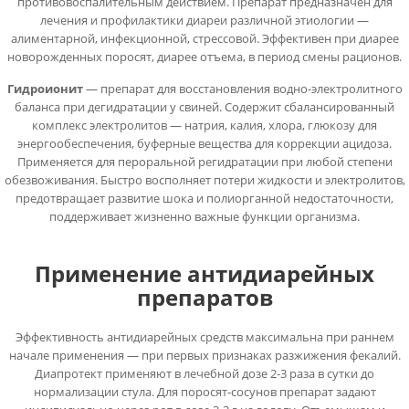
противовоспалительным действием. Препарат предназначен для
лечения и профилактики диареи различной этиологии —
алиментарной, инфекционной, стрессовой. Эффективен при диарее
новорожденных поросят, диарее отъема, в период смены рационов.
Гидроионит
— препарат для восстановления водно-электролитного
баланса при дегидратации у свиней. Содержит сбалансированный
комплекс электролитов — натрия, калия, хлора, глюкозу для
энергообеспечения, буферные вещества для коррекции ацидоза.
Применяется для пероральной регидратации при любой степени
обезвоживания. Быстро восполняет потери жидкости и электролитов,
предотвращает развитие шока и полиорганной недостаточности,
поддерживает жизненно важные функции организма.
Применение антидиарейных
препаратов
Эффективность антидиарейных средств максимальна при раннем
начале применения — при первых признаках разжижения фекалий.
Диапротект применяют в лечебной дозе 2-3 раза в сутки до
нормализации стула. Для поросят-сосунов препарат задают