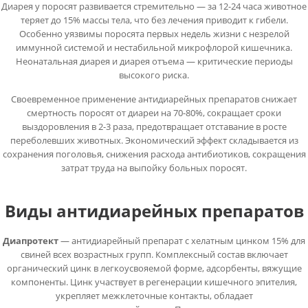
Диарея у поросят развивается стремительно — за 12-24 часа животное
теряет до 15% массы тела, что без лечения приводит к гибели.
Особенно уязвимы поросята первых недель жизни с незрелой
иммунной системой и нестабильной микрофлорой кишечника.
Неонатальная диарея и диарея отъема — критические периоды
высокого риска.
Своевременное применение антидиарейных препаратов снижает
смертность поросят от диареи на 70-80%, сокращает сроки
выздоровления в 2-3 раза, предотвращает отставание в росте
переболевших животных. Экономический эффект складывается из
сохранения поголовья, снижения расхода антибиотиков, сокращения
затрат труда на выпойку больных поросят.
Виды антидиарейных препаратов
Диапротект
— антидиарейный препарат с хелатным цинком 15% для
свиней всех возрастных групп. Комплексный состав включает
органический цинк в легкоусвояемой форме, адсорбенты, вяжущие
компоненты. Цинк участвует в регенерации кишечного эпителия,
укрепляет межклеточные контакты, обладает