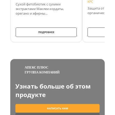
КРС
Сухой фитобиотик с сухими
Защита от теплов
экстрактами Маклеи кордаты,
органическом хр
орегано и эфирны...
ПОДРОБНЕЕ
ПО
АПЕКС ПЛЮС
ГРУППА КОМПАНИЙ
Узнать больше об этом
продукте
НАПИСАТЬ НАМ