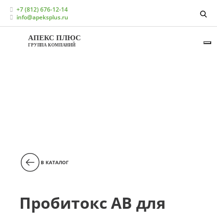
Главная
Каталог
+7 (812) 676-12-14
Кормовые добавки для свиноводства
info@apeksplus.ru
Адсорбенты для свиней
Пробитокс АВ для свиней
АПЕКС ПЛЮС
ГРУППА КОМПАНИЙ
В КАТАЛОГ
Пробитокс АВ для