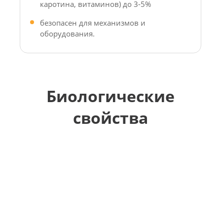
каротина, витаминов) до 3-5%
безопасен для механизмов и
оборудования.
Биологические
свойства
Описание
комплекс органических кислот и их солей,
входящих в состав, повышают кислотность
консервируемой массы до уровня pH 4,2-
4,5, что способствует снижению уровня
патогенной и условно-патогенной
микрофлоры и снижает потери