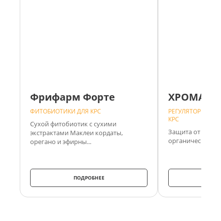
Фрифарм Форте
ХРОМАТР
ФИТОБИОТИКИ ДЛЯ КРС
РЕГУЛЯТОРЫ ОБМ
КРС
Сухой фитобиотик с сухими
Защита от теплов
экстрактами Маклеи кордаты,
органическом хр
орегано и эфирны...
ПОДРОБНЕЕ
ПО