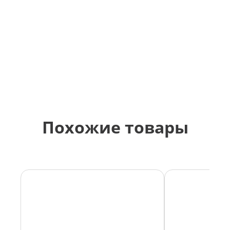
питательных веществ корма, вследствие
подавления нежелательных
биохимических процессов при
консервации кормов и заготовке силоса.
Это улучшает энергетическую ценность и
перевариваемость заготавливаемых
кормов.
Похожие товары