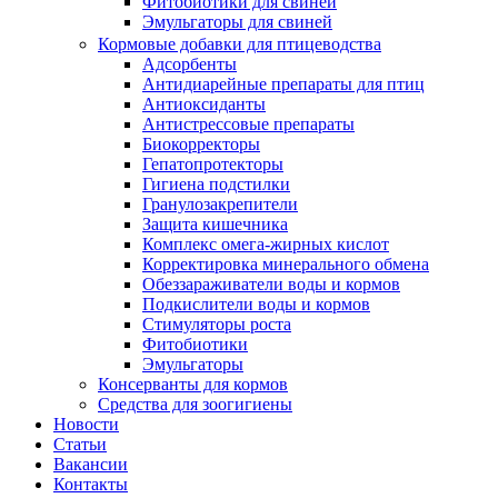
Фитобиотики для свиней
Эмульгаторы для свиней
Кормовые добавки для птицеводства
Адсорбенты
Антидиарейные препараты для птиц
Антиоксиданты
Антистрессовые препараты
Биокорректоры
Гепатопротекторы
Гигиена подстилки
Гранулозакрепители
Защита кишечника
Комплекс омега-жирных кислот
Корректировка минерального обмена
Обеззараживатели воды и кормов
Подкислители воды и кормов
Стимуляторы роста
Фитобиотики
Эмульгаторы
Консерванты для кормов
Средства для зоогигиены
Новости
Статьи
Вакансии
Контакты