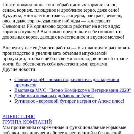
Почти полмиллиона тонн обработанных кормов: силос,
сенаж, корнаж, плющеное и дробленое зерно, даже сено!
Кукуруза, многолетние травы, люцерна, райграсс, ячмень,
овес и даже сорго-суданские гибриды — консервант
Сальмоцил FK одинаково хорошо работает на всех видах
кормов и культур! Вы только представьте себе сколько это
довольных коров, дающих качественное и вкусное молоко!
Впереди у нас ещё много работы — мы планируем расширять
производство и увеличивать объемы выпускаемой
продукции, чтобы ещё больше животноводов по всей стране
могли бы обеспечить себя качественными кормами.
Другие новости
Сальмоцил pH - новый подкислитель для кормов и
премиксов
Выставка MVC: "Зерно-Комбикорма-Ветеринария-2020"
Дефицита кормовых добавок не будет!
Бутиплюс - кормовой бутират натрия от Апекс плюс!
АПЕКС ПЛЮС
ГРУППА КОМПАНИЙ
Мы производим современные и функциональные кормовые
добавки, для получения более качественной и безопасной