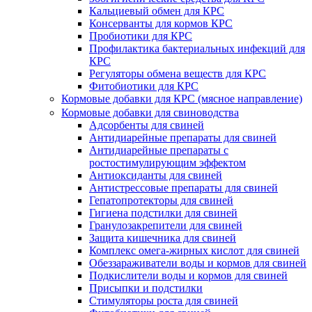
Кальциевый обмен для КРС
Консерванты для кормов КРС
Пробиотики для КРС
Профилактика бактериальных инфекций для
КРС
Регуляторы обмена веществ для КРС
Фитобиотики для КРС
Кормовые добавки для КРС (мясное направление)
Кормовые добавки для свиноводства
Адсорбенты для свиней
Антидиарейные препараты для свиней
Антидиарейные препараты с
ростостимулирующим эффектом
Антиоксиданты для свиней
Антистрессовые препараты для свиней
Гепатопротекторы для свиней
Гигиена подстилки для свиней
Гранулозакрепители для свиней
Защита кишечника для свиней
Комплекс омега-жирных кислот для свиней
Обеззараживатели воды и кормов для свиней
Подкислители воды и кормов для свиней
Присыпки и подстилки
Стимуляторы роста для свиней