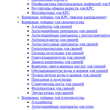
Профилактика бактериальных инфекций для
Регуляторы обмена веществ для КРС
Фитобиотики для КРС
Кормовые добавки для КРС (мясное направление)
Кормовые добавки для свиноводства
Адсорбенты для свиней
Антидиарейные препараты для свиней
Антидиарейные препараты с ростостимулир
Антиоксиданты для свиней
Антистрессовые препараты для свиней
Гепатопротекторы для свиней
Гигиена подстилки для свиней
Гранулозакрепители для свиней
Защита кишечника для свиней
Комплекс омега-жирных кислот для свиней
Обеззараживатели воды и кормов для свиней
Подкислители воды и кормов для свиней
Присыпки и подстилки
Стимуляторы роста для свиней
Фитобиотики для свиней
Эмульгаторы для свиней
Кормовые добавки для птицеводства
Адсорбенты
Антидиарейные препараты для птиц