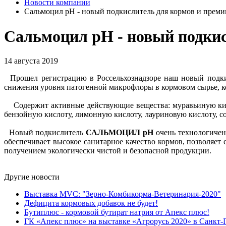
Новости компании
Сальмоцил pH - новый подкислитель для кормов и преми
Сальмоцил pH - новый подкис
14 августа 2019
Прошел регистрацию в Россельхознадзоре наш новый подки
снижения уровня патогенной микрофлоры в кормовом сырье, к
Содержит активные действующие вещества: муравьиную кисло
бензойную кислоту, лимонную кислоту, лауриновую кислоту, 
Новый подкислитель
САЛЬМОЦИЛ pH
очень технологичен
обеспечивает высокое санитарное качество кормов, позволяет
получением экологически чистой и безопасной продукции.
Другие новости
Выставка MVC: "Зерно-Комбикорма-Ветеринария-2020"
Дефицита кормовых добавок не будет!
Бутиплюс - кормовой бутират натрия от Апекс плюс!
ГК «Апекс плюс» на выставке «Агрорусь 2020» в Санкт-