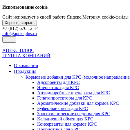
Использование cookie
Сайт использует в своей работе Яндекс.Метрику, cookie-файл
Хорошо, закрыть
+7 (812) 676-12-14
info@apeksplus.ru
АПЕКС ПЛЮС
ГРУППА КОМПАНИЙ
О компании
Продукция
Кормовые добавки для КРС (молочное направление
Адсорбенты для КРС
Энергетики для КРС
Антидиарейные препараты для КРС
Гепатопротекторы для КРС
Ароматические добавки для кормов КРС
Буферные смеси для КРС
Зоогигиенические средства для КРС
Кальциевый обмен для КРС
Консерванты для кормов КРС
Пробиотики для КРС