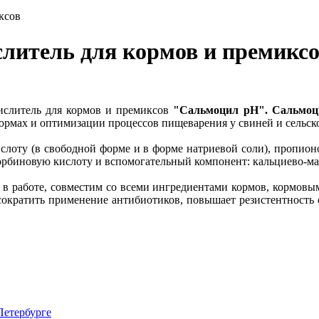
ксов
литель для кормов и премикс
слитель для кормов и премиксов
"Сальмоцил pH". Сальмоц
ормах и оптимизации процессов пищеварения у свиней и сельск
ту (в свободной форме и в форме натриевой соли), пропионов
сорбиновую кислоту и вспомогательный компонент: кальциево-м
 в работе, совместим со всеми ингредиентами кормов, кормов
 сократить применение антибиотиков, повышает резистентность
Петербурге