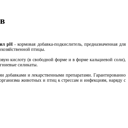
ов
ил pH
- кормовая добавка-подкислитель, предназначенная для
охозяйственной птицы.
ую кислоту (в свободной форме и в форме кальциевой соли),
агниевые силикаты.
ыми добавками и лекарственными препаратами. Гарантированно
 организма животных и птиц к стрессам и инфекциям, наряду с