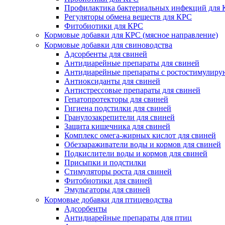
Профилактика бактериальных инфекций для
Регуляторы обмена веществ для КРС
Фитобиотики для КРС
Кормовые добавки для КРС (мясное направление)
Кормовые добавки для свиноводства
Адсорбенты для свиней
Антидиарейные препараты для свиней
Антидиарейные препараты с ростостимулир
Антиоксиданты для свиней
Антистрессовые препараты для свиней
Гепатопротекторы для свиней
Гигиена подстилки для свиней
Гранулозакрепители для свиней
Защита кишечника для свиней
Комплекс омега-жирных кислот для свиней
Обеззараживатели воды и кормов для свиней
Подкислители воды и кормов для свиней
Присыпки и подстилки
Стимуляторы роста для свиней
Фитобиотики для свиней
Эмульгаторы для свиней
Кормовые добавки для птицеводства
Адсорбенты
Антидиарейные препараты для птиц