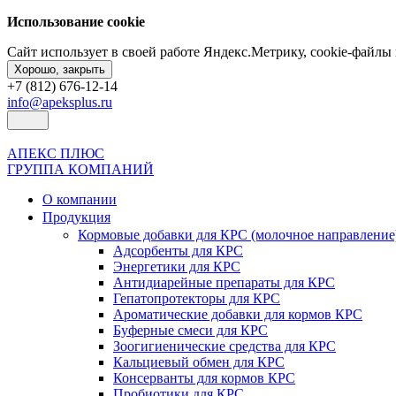
Использование cookie
Сайт использует в своей работе Яндекс.Метрику, cookie-файл
Хорошо, закрыть
+7 (812) 676-12-14
info@apeksplus.ru
АПЕКС ПЛЮС
ГРУППА КОМПАНИЙ
О компании
Продукция
Кормовые добавки для КРС (молочное направление
Адсорбенты для КРС
Энергетики для КРС
Антидиарейные препараты для КРС
Гепатопротекторы для КРС
Ароматические добавки для кормов КРС
Буферные смеси для КРС
Зоогигиенические средства для КРС
Кальциевый обмен для КРС
Консерванты для кормов КРС
Пробиотики для КРС