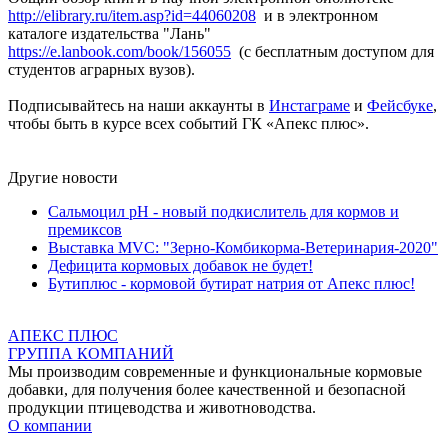
http://elibrary.ru/item.asp?id=44060208
и в электронном
каталоге издательства "Лань"
https://e.lanbook.com/book/156055
(с бесплатным доступом для
студентов аграрных вузов).
Подписывайтесь на наши аккаунты в
Инстаграме
и
Фейсбуке
,
чтобы быть в курсе всех событий ГК «Апекс плюс».
Другие новости
Сальмоцил pH - новый подкислитель для кормов и
премиксов
Выставка MVC: "Зерно-Комбикорма-Ветеринария-2020"
Дефицита кормовых добавок не будет!
Бутиплюс - кормовой бутират натрия от Апекс плюс!
АПЕКС ПЛЮС
ГРУППА КОМПАНИЙ
Мы производим современные и функциональные кормовые
добавки, для получения более качественной и безопасной
продукции птицеводства и животноводства.
О компании