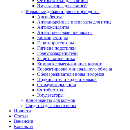
Фитобиотики для свиней
Эмульгаторы для свиней
Кормовые добавки для птицеводства
Адсорбенты
Антидиарейные препараты для птиц
Антиоксиданты
Антистрессовые препараты
Биокорректоры
Гепатопротекторы
Гигиена подстилки
Гранулозакрепители
Защита кишечника
Комплекс омега-жирных кислот
Корректировка минерального обмена
Обеззараживатели воды и кормов
Подкислители воды и кормов
Стимуляторы роста
Фитобиотики
Эмульгаторы
Консерванты для кормов
Средства для зоогигиены
Новости
Статьи
Вакансии
Контакты