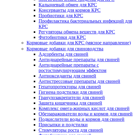
Кальциевый обмен для КРС
Консерванты для кормов КРС
Пробиотики для КРС
Профилактика бактериальных инфекций для
КРС
Регуляторы обмена веществ для КРС
Фитобиотики для КРС
Кормовые добавки для КРС (мясное направление)
Кормовые добавки для свиноводства
Адсорбенты для свиней
Антидиарейные препараты для свиней
Антидиарейные препараты с
ростостимулирующим эффектом
Антиоксиданты для свиней
Антистрессовые препараты для свиней
Гепатопротекторы для свиней
Гигиена подстилки для свиней
Гранулозакрепители для свиней
Защита кишечника для свиней
Комплекс омега-жирных кислот для свиней
Обеззараживатели воды и кормов для свиней
Подкислители воды и кормов для свиней
Присыпки и подстилки
Стимуляторы роста для свиней