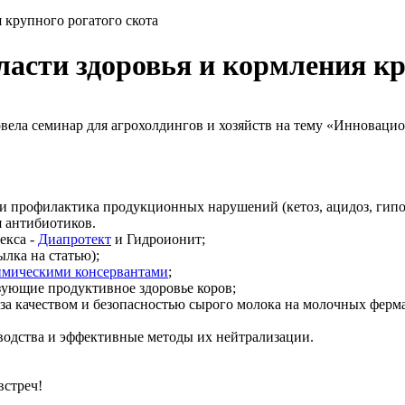
 крупного рогатого скота
асти здоровья и кормления кр
овела семинар для агрохолдингов и хозяйств на тему «Инноваци
и профилактика продукционных нарушений (кетоз, ацидоз, гипо
я антибиотиков.
екса -
Диапротект
и Гидроионит;
лка на статью);
имическими консервантами
;
зующие продуктивное здоровье коров;
 за качеством и безопасностью сырого молока на молочных ферм
оводства и эффективные методы их нейтрализации.
встреч!