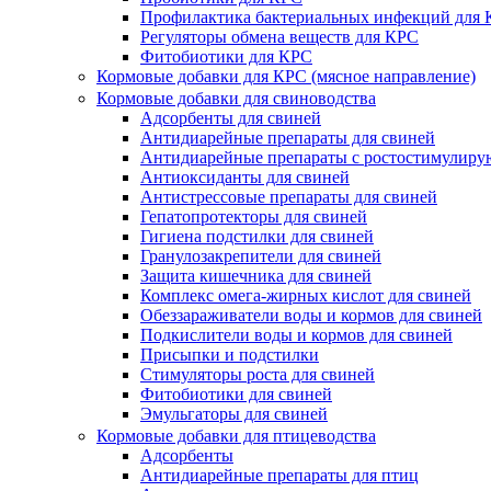
Профилактика бактериальных инфекций для
Регуляторы обмена веществ для КРС
Фитобиотики для КРС
Кормовые добавки для КРС (мясное направление)
Кормовые добавки для свиноводства
Адсорбенты для свиней
Антидиарейные препараты для свиней
Антидиарейные препараты с ростостимулир
Антиоксиданты для свиней
Антистрессовые препараты для свиней
Гепатопротекторы для свиней
Гигиена подстилки для свиней
Гранулозакрепители для свиней
Защита кишечника для свиней
Комплекс омега-жирных кислот для свиней
Обеззараживатели воды и кормов для свиней
Подкислители воды и кормов для свиней
Присыпки и подстилки
Стимуляторы роста для свиней
Фитобиотики для свиней
Эмульгаторы для свиней
Кормовые добавки для птицеводства
Адсорбенты
Антидиарейные препараты для птиц