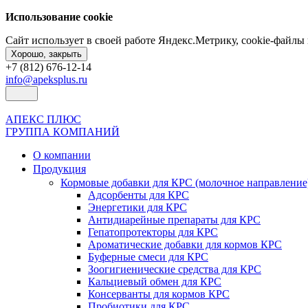
Использование cookie
Сайт использует в своей работе Яндекс.Метрику, cookie-файл
Хорошо, закрыть
+7 (812) 676-12-14
info@apeksplus.ru
АПЕКС ПЛЮС
ГРУППА КОМПАНИЙ
О компании
Продукция
Кормовые добавки для КРС (молочное направление
Адсорбенты для КРС
Энергетики для КРС
Антидиарейные препараты для КРС
Гепатопротекторы для КРС
Ароматические добавки для кормов КРС
Буферные смеси для КРС
Зоогигиенические средства для КРС
Кальциевый обмен для КРС
Консерванты для кормов КРС
Пробиотики для КРС