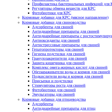
Профилактика бактериальных инфекций для
Регуляторы обмена веществ для КРС
Фитобиотики для КРС
Кормовые добавки для КРС (мясное направление)
Кормовые добавки для свиноводства
Адсорбенты для свиней
Антидиарейные препараты для свиней
Антидиарейные препараты с ростостимулир
Антиоксиданты для свиней
Антистрессовые препараты для свиней
Гепатопротекторы для свиней
Гигиена подстилки для свиней
Гранулозакрепители для свиней
Защита кишечника для свиней
Комплекс омега-жирных кислот для свиней
Обеззараживатели воды и кормов для свиней
Подкислители воды и кормов для свиней
Присыпки и подстилки
Стимуляторы роста для свиней
Фитобиотики для свиней
Эмульгаторы для свиней
Кормовые добавки для птицеводства
Адсорбенты
Антидиарейные препараты для птиц