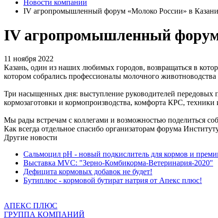
Новости компании
IV агропромышленный форум «Молоко России» в Казан
IV агропромышленный форум 
11 ноября 2022
Казань, один из наших любимых городов, возвращаться в кот
котором собрались профессионалы молочного животноводства 
Три насыщенных дня: выступление руководителей передовых пр
кормозаготовки и кормопроизводства, комфорта КРС, техники 
Мы рады встречам с коллегами и возможностью поделиться с
Как всегда отдельное спасибо организаторам форума Институ
Другие новости
Сальмоцил pH - новый подкислитель для кормов и преми
Выставка MVC: "Зерно-Комбикорма-Ветеринария-2020"
Дефицита кормовых добавок не будет!
Бутиплюс - кормовой бутират натрия от Апекс плюс!
АПЕКС ПЛЮС
ГРУППА КОМПАНИЙ