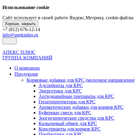
Использование cookie
Сайт использует в своей работе Яндекс.Метрику, cookie-файл
Хорошо, закрыть
+7 (812) 676-12-14
info@apeksplus.ru
АПЕКС ПЛЮС
ГРУППА КОМПАНИЙ
О компании
Продукция
Кормовые добавки для КРС (молочное направление
Адсорбенты для КРС
Энергетики для КРС
Антидиарейные препараты для КРС
Гепатопротекторы для КРС
Ароматические добавки для кормов КРС
Буферные смеси для КРС
Зоогигиенические средства для КРС
Кальциевый обмен для КРС
Консерванты для кормов КРС
Пробиотики для КРС