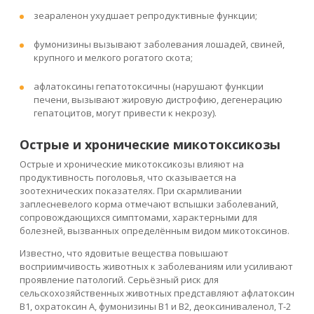
зеараленон ухудшает репродуктивные функции;
фумонизины вызывают заболевания лошадей, свиней,
крупного и мелкого рогатого скота;
афлатоксины гепатотоксичны (нарушают функции
печени, вызывают жировую дистрофию, дегенерацию
гепатоцитов, могут привести к некрозу).
Острые и хронические микотоксикозы
Острые и хронические микотоксикозы влияют на
продуктивность поголовья, что сказывается на
зоотехнических показателях. При скармливании
заплесневелого корма отмечают вспышки заболеваний,
сопровождающихся симптомами, характерными для
болезней, вызванных определённым видом микотоксинов.
Известно, что ядовитые вещества повышают
восприимчивость животных к заболеваниям или усиливают
проявление патологий. Серьёзный риск для
сельскохозяйственных животных представляют афлатоксин
B1, охратоксин A, фумонизины B1 и B2, деоксиниваленол, Т-2