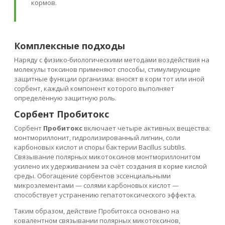
кормов.
Комплексные подходы
Наряду с физико-биологическими методами воздействия на
молекулы токсинов применяют способы, стимулирующие
защитные функции организма: вносят в корм тот или иной
сорбент, каждый компонент которого выполняет
определённую защитную роль.
Сорбент Пробитокс
Сорбент
Пробитокс
включает четыре активных вещества:
монтмориллонит, гидролизированный лигнин, соли
карбоновых кислот и споры бактерии Bacillus subtilis.
Связывание полярных микотоксинов монтмориллонитом
усилено их удерживанием за счёт создания в корме кислой
среды. Обогащение сорбентов эссенциальными
микроэлементами — солями карбоновых кислот —
способствует устранению гепатотоксического эффекта.
Таким образом, действие Пробитокса основано на
ковалентном связывании полярных микотоксинов,