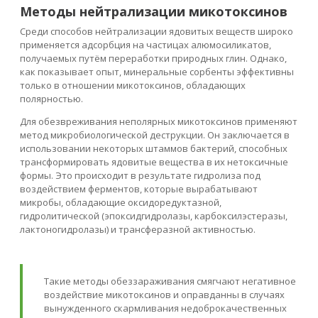
Методы нейтрализации микотоксинов
Среди способов нейтрализации ядовитых веществ широко
применяется адсорбция на частицах алюмосиликатов,
получаемых путём переработки природных глин. Однако,
как показывает опыт, минеральные сорбенты эффективны
только в отношении микотоксинов, обладающих
полярностью.
Для обезвреживания неполярных микотоксинов применяют
метод микробиологической деструкции. Он заключается в
использовании некоторых штаммов бактерий, способных
трансформировать ядовитые вещества в их нетоксичные
формы. Это происходит в результате гидролиза под
воздействием ферментов, которые вырабатывают
микробы, обладающие оксидоредуктазной,
гидролитической (эпоксидгидролазы, карбоксилэстеразы,
лактоногидролазы) и трансферазной активностью.
Такие методы обеззараживания смягчают негативное
воздействие микотоксинов и оправданны в случаях
вынужденного скармливания недоброкачественных