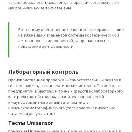
токсин, зеараленон, алкалоиды спорыньи (эрготоксины) и
макроциклические трихотецены.
Вот почему обеспечение безопасности кормов — один
из важнейших элементов системы зоотехнических и
ветеринарных мероприятий, направленных на
повышение рентабельности.
Лабораторный контроль
Производственная проверка — самостоятельный вектор в
системе прикладных аналитических методов. Потребность
предприятий в быстрых и точных средствах лабораторного
контроля способствовала развитию направлений
иммуноферментного анализа, в том числе
иммунохроматографического (тест-полоски с визуально
читаемым результатом).
Тесты Unisensor
Компания
Unisensor
(Бельгия), один из мировых лидеров в