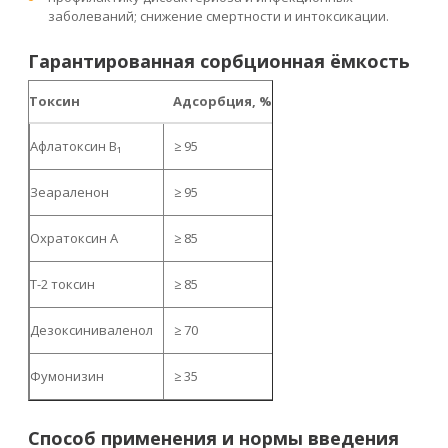
заболеваний; снижение смертности и интоксикации.
Гарантированная сорбционная ёмкость
Токсин
Адсорбция, %
Афлатоксин B₁
≥ 95
Зеараленон
≥ 95
Охратоксин A
≥ 85
Т-2 токсин
≥ 85
Дезоксиниваленол
≥ 70
Фумонизин
≥ 35
Способ применения и нормы введения