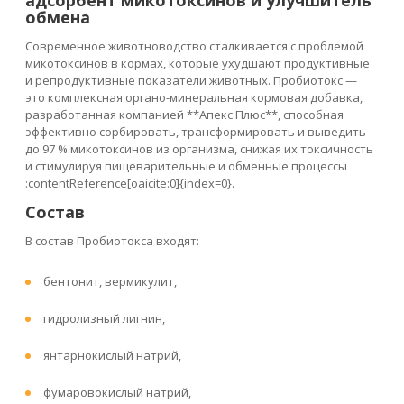
обмена
Современное животноводство сталкивается с проблемой
микотоксинов в кормах, которые ухудшают продуктивные
и репродуктивные показатели животных. Пробиотокс —
это комплексная органо-минеральная кормовая добавка,
разработанная компанией **Апекс Плюс**, способная
эффективно сорбировать, трансформировать и выведить
до 97 % микотоксинов из организма, снижая их токсичность
и стимулируя пищеварительные и обменные процессы
:contentReference[oaicite:0]{index=0}.
Состав
В состав Пробиотокса входят:
бентонит, вермикулит,
гидролизный лигнин,
янтарнокислый натрий,
фумаровокислый натрий,