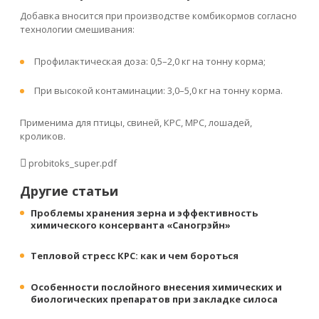
Добавка вносится при производстве комбикормов согласно
технологии смешивания:
Профилактическая доза: 0,5–2,0 кг на тонну корма;
При высокой контаминации: 3,0–5,0 кг на тонну корма.
Применима для птицы, свиней, КРС, МРС, лошадей,
кроликов.
probitoks_super.pdf
Другие статьи
Проблемы хранения зерна и эффективность
химического консерванта «Саногрэйн»
Тепловой стресс КРС: как и чем бороться
Особенности послойного внесения химических и
биологических препаратов при закладке силоса