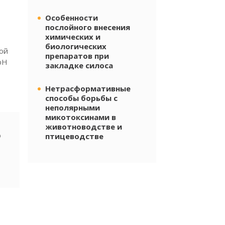
Особенности
послойного внесения
химических и
биологических
ой
препаратов при
pH
закладке силоса
Нетрасформативные
способы борьбы с
неполярными
микотоксинами в
животноводстве и
ю
птицеводстве