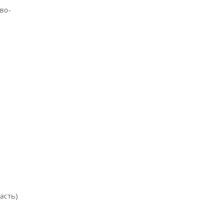
во-
асть)