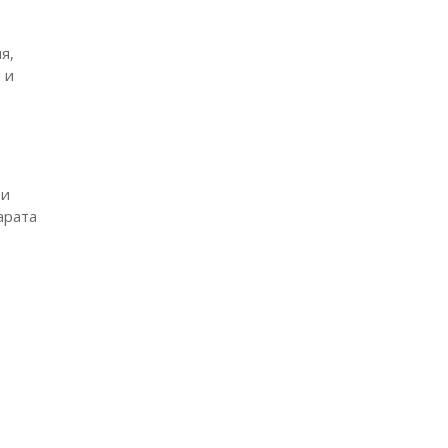
я,
 и
 и
арата