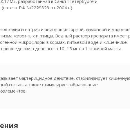
«КЛИМ», разработанная в Санкт-Петербурге и
(патент РФ №2229823 от 2004 г.).
нов калия и натрия и анионов янтарной, лимонной и малонов
низма животных и птицы. Водный раствор препарата имеет 
тогенной микрофлоры в кормах, питьевой воде и кишечнике.
ри введении в дозе всего 10–15 мг на 1 кг живой массы.
казывает бактерицидное действие, стабилизирует кишечну
ый состав, а также стимулирует образование
оэлементов.
нения