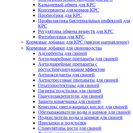
Кальциевый обмен для КРС
Консерванты для кормов КРС
Пробиотики для КРС
Профилактика бактериальных инфекций для
КРС
Регуляторы обмена веществ для КРС
Фитобиотики для КРС
Кормовые добавки для КРС (мясное направление)
Кормовые добавки для свиноводства
Адсорбенты для свиней
Антидиарейные препараты для свиней
Антидиарейные препараты с
ростостимулирующим эффектом
Антиоксиданты для свиней
Антистрессовые препараты для свиней
Гепатопротекторы для свиней
Гигиена подстилки для свиней
Гранулозакрепители для свиней
Защита кишечника для свиней
Комплекс омега-жирных кислот для свиней
Обеззараживатели воды и кормов для свиней
Подкислители воды и кормов для свиней
Присыпки и подстилки
Стимуляторы роста для свиней