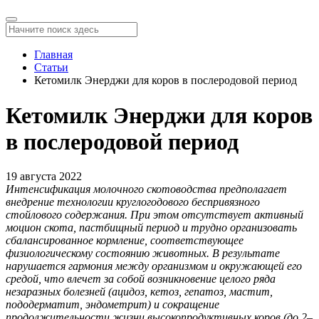
Главная
Статьи
Кетомилк Энерджи для коров в послеродовой период
Кетомилк Энерджи для коров
в послеродовой период
19 августа 2022
Интенсификация молочного скотоводства предполагает
внедрение технологии круглогодового беспривязного
стойлового содержания. При этом отсутствует активный
моцион скота, пастбищный период и трудно организовать
сбалансированное кормление, соответствующее
физиологическому состоянию животных. В результате
нарушается гармония между организмом и окружающей его
средой, что влечет за собой возникновение целого ряда
незаразных болезней (ацидоз, кетоз, гепатоз, мастит,
пододерматит, эндометрит) и сокращение
продолжительности жизни высокопродуктивных коров (до 2–