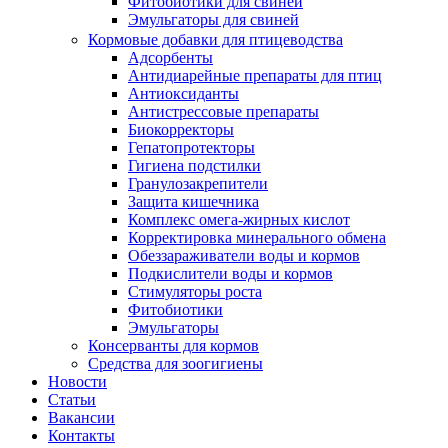
Фитобиотики для свиней
Эмульгаторы для свиней
Кормовые добавки для птицеводства
Адсорбенты
Антидиарейные препараты для птиц
Антиоксиданты
Антистрессовые препараты
Биокорректоры
Гепатопротекторы
Гигиена подстилки
Гранулозакрепители
Защита кишечника
Комплекс омега-жирных кислот
Корректировка минерального обмена
Обеззараживатели воды и кормов
Подкислители воды и кормов
Стимуляторы роста
Фитобиотики
Эмульгаторы
Консерванты для кормов
Средства для зоогигиены
Новости
Статьи
Вакансии
Контакты