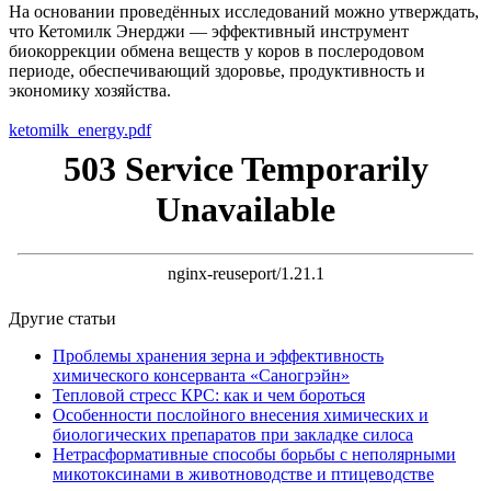
На основании проведённых исследований можно утверждать,
что Кетомилк Энерджи — эффективный инструмент
биокоррекции обмена веществ у коров в послеродовом
периоде, обеспечивающий здоровье, продуктивность и
экономику хозяйства.
ketomilk_energy.pdf
Другие статьи
Проблемы хранения зерна и эффективность
химического консерванта «Саногрэйн»
Тепловой стресс КРС: как и чем бороться
Особенности послойного внесения химических и
биологических препаратов при закладке силоса
Нетрасформативные способы борьбы с неполярными
микотоксинами в животноводстве и птицеводстве