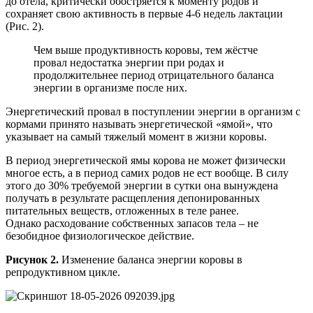
до отела, критически обостряется к моменту родов и
сохраняет свою активность в первые 4-6 недель лактации
(Рис. 2).
Чем выше продуктивность коровы, тем жёстче
провал недостатка энергии при родах и
продолжительнее период отрицательного баланса
энергии в организме после них.
Энергетический провал в поступлении энергии в организм с
кормами принято называть энергетической «ямой», что
указывает на самый тяжелый момент в жизни коровы.
В период энергетической ямы корова не может физически
многое есть, а в период самих родов не ест вообще. В силу
этого до 30% требуемой энергии в сутки она вынуждена
получать в результате расщепления депонированных
питательных веществ, отложенных в теле ранее.
Однако расходование собственных запасов тела – не
безобидное физиологическое действие.
Рис
унок
2.
Изменение баланса энергии коровы в
репродуктивном цикле.