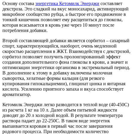
Основу состава
энергетика
Кетомилк Энерджи
составляет
декстроза. Это сладкий на вкус моносахарид, активирующий
микробное сообщество рубца, а быстрое его продвижение в
тонкий кишечник позволяет ему расщепиться до глюкозы,
которая всасывается в кровь уже через 10 минут после
потребления добавки.
Второй составляющей добавки является сорбитол – сахарный
спирт, характеризующийся, наоборот, очень медленной
скоростью расщепления в ЖКТ. Взаимодействуя с декстрозой,
сорбитол позволяет получить пролонгированный эффект
создания дополнительного фона глюкозы в крови, а значит и
оптимизации энергетики организма в экстремальный период.
В дополнение к этому в добавку включены молочная
сыворотка, хелатные формы кальция (для резкого
купирования гипокальциемии), глицинат цинка и янтарная
кислота. Усилению приятного запаха и вкуса способствует
ароматизатор.
Кетомилк Энерджи легко разводится в теплой воде (40-450С)
из расчета 1 кг на 10 л. Далее объем питьевой жидкости
доводят до 20 л холодной водой. В результате температура
раствора падает до 22-250С. В таком виде энергетик
выпаивается коровам в первый час после завершения
родового процесса. При необходимости количество