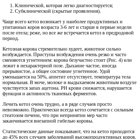
Клинической, которая легко диагностируется;
Субклинической (скрытые проявления).
Чаще всего кетоз возникает у наиболее продуктивных и
упитанных коров возраста 3-6 лет и старше в первые недели
после отела; реже, но все же встречается кетоз в предродовой
период.
Кетозная корова стремительно худеет, животное сильно
возбуждается. Приступы возбуждения очень резко и часто
сменяются угнетением: корова безучастно стоит (Рис. 4) или
лежит в нехарактерной позе. Дыхание частое, иногда
прерывистое, а общее состояние угнетенное. Удой
уменьшается на 50%, аппетит отсутствует, температура тела
нормальная. В моче, молоке и выдыхаемом животным воздухе
чувствуется запах ацетона. РН крови снижается, нарушается
функция и активность тканевых ферментов.
Лечить кетоз очень трудно, а в ряде случаев просто
невозможно. Практически всегда кетоз сочетается с сильным
стеатозом печени, что при непринятии мер часто
заканчивается внезапной гибелью коровы.
Статистические данные показывают, что на кетоз приходится
до 45% всех случаев заболеваний высокопродуктивных коров.