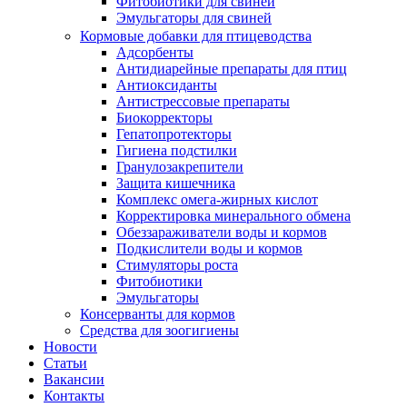
Фитобиотики для свиней
Эмульгаторы для свиней
Кормовые добавки для птицеводства
Адсорбенты
Антидиарейные препараты для птиц
Антиоксиданты
Антистрессовые препараты
Биокорректоры
Гепатопротекторы
Гигиена подстилки
Гранулозакрепители
Защита кишечника
Комплекс омега-жирных кислот
Корректировка минерального обмена
Обеззараживатели воды и кормов
Подкислители воды и кормов
Стимуляторы роста
Фитобиотики
Эмульгаторы
Консерванты для кормов
Средства для зоогигиены
Новости
Статьи
Вакансии
Контакты