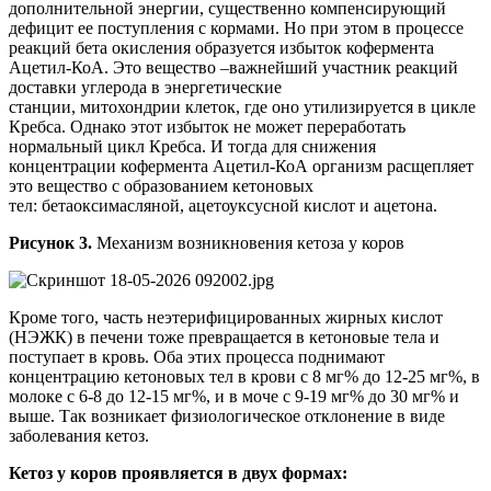
дополнительной энергии, существенно компенсирующий
дефицит ее поступления с кормами. Но при этом в процессе
реакций бета окисления образуется избыток кофермента
Ацетил-КоА. Это вещество –важнейший участник реакций
доставки углерода в энергетические
станции, митохондрии клеток, где оно утилизируется в цикле
Кребса. Однако этот избыток не может переработать
нормальный цикл Кребса. И тогда для снижения
концентрации кофермента Ацетил-КоА организм расщепляет
это вещество с образованием кетоновых
тел: бетаоксимасляной, ацетоуксусной кислот и ацетона.
Рис
унок
3.
Механизм возникновения кетоза у коров
Кроме того, часть неэтерифицированных жирных кислот
(НЭЖК) в печени тоже превращается в кетоновые тела и
поступает в кровь. Оба этих процесса поднимают
концентрацию кетоновых тел в крови с 8 мг% до 12-25 мг%, в
молоке с 6-8 до 12-15 мг%, и в моче с 9-19 мг% до 30 мг% и
выше. Так возникает физиологическое отклонение в виде
заболевания кетоз.
Кетоз
у
коров
проявляется в
двух формах
: