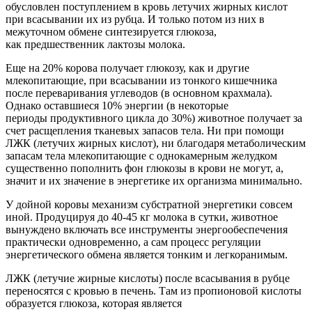
обусловлен поступлением в кровь летучих жирных кислот
при всасывании их из рубца. И только потом из них в
межуточном обмене синтезируется глюкоза,
как предшественник лактозы молока.
Еще на 20% корова получает глюкозу, как и другие
млекопитающие, при всасывании из тонкого кишечника
после переваривания углеводов (в основном крахмала).
Однако оставшиеся 10% энергии (в некоторые
периоды продуктивного цикла до 30%) животное получает за
счет расщепления тканевых запасов тела. Ни при помощи
ЛЖК (летучих жирных кислот), ни благодаря метаболическим
запасам тела млекопитающие с однокамерным желудком
существенно пополнить фон глюкозы в крови не могут, а,
значит и их значение в энергетике их организма минимально.
У дойной коровы механизм субстратной энергетики совсем
иной. Продуцируя до 40-45 кг молока в сутки, животное
вынуждено включать все инструменты энергообеспечения
практически одновременно, а сам процесс регуляции
энергетического обмена является тонким и легкоранимым.
ЛЖК (летучие жирные кислоты) после всасывания в рубце
переносятся с кровью в печень. Там из пропионовой кислоты
образуется глюкоза, которая является