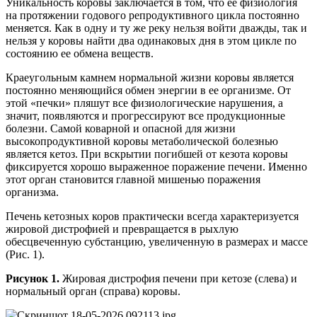
Уникальность коровы заключается в том, что ее физиология
на протяжении годового репродуктивного цикла постоянно
меняется. Как в одну и ту же реку нельзя войти дважды, так и
нельзя у коровы найти два одинаковых дня в этом цикле по
состоянию ее обмена веществ.
Краеугольным камнем нормальной жизни коровы является
постоянно меняющийся обмен энергии в ее организме. От
этой «печки» пляшут все физиологические нарушения, а
значит, появляются и прогрессируют все продукционные
болезни. Самой коварной и опасной для жизни
высокопродуктивной коровы метаболической болезнью
является кетоз. При вскрытии погибшей от кезота коровы
фиксируется хорошо выраженное поражение печени. Именно
этот орган становится главной мишенью поражения
организма.
Печень кетозных коров практически всегда характеризуется
жировой дистрофией и превращается в рыхлую
обесцвеченную субстанцию, увеличенную в размерах и массе
(Рис. 1).
Рис
унок
1.
Жировая дистрофия печени при кетозе (слева) и
нормальный орган (справа) коровы.