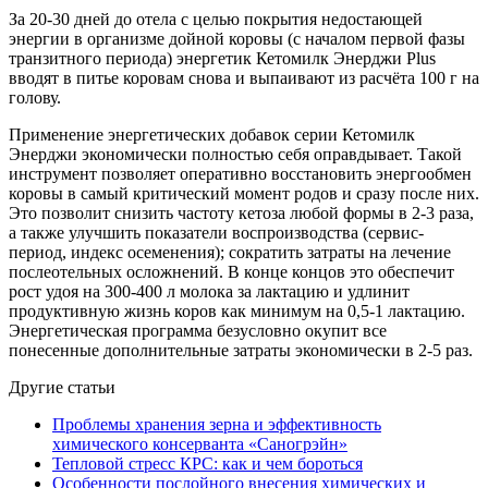
За 20-30 дней до отела с целью покрытия недостающей
энергии в организме дойной коровы (с началом первой фазы
транзитного периода) энергетик Кетомилк Энерджи Plus
вводят в питье коровам снова и выпаивают из расчёта 100 г на
голову.
Применение энергетических добавок серии Кетомилк
Энерджи экономически полностью себя оправдывает. Такой
инструмент позволяет оперативно восстановить энергообмен
коровы в самый критический момент родов и сразу после них.
Это позволит снизить частоту кетоза любой формы в 2-3 раза,
а также улучшить показатели воспроизводства (сервис-
период, индекс осеменения); сократить затраты на лечение
послеотельных осложнений. В конце концов это обеспечит
рост удоя на 300-400 л молока за лактацию и удлинит
продуктивную жизнь коров как минимум на 0,5-1 лактацию.
Энергетическая программа безусловно окупит все
понесенные дополнительные затраты экономически в 2-5 раз.
Другие статьи
Проблемы хранения зерна и эффективность
химического консерванта «Саногрэйн»
Тепловой стресс КРС: как и чем бороться
Особенности послойного внесения химических и