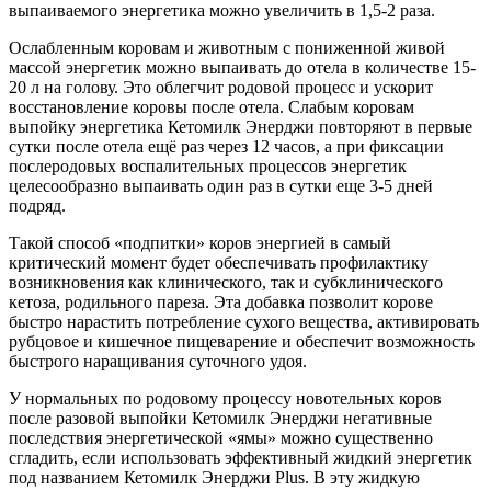
выпаиваемого энергетика можно увеличить в 1,5-2 раза.
Ослабленным коровам и животным с пониженной живой
массой энергетик можно выпаивать до отела в количестве 15-
20 л на голову. Это облегчит родовой процесс и ускорит
восстановление коровы после отела. Слабым коровам
выпойку энергетика Кетомилк Энерджи повторяют в первые
сутки после отела ещё раз через 12 часов, а при фиксации
послеродовых воспалительных процессов энергетик
целесообразно выпаивать один раз в сутки еще 3-5 дней
подряд.
Такой способ «подпитки» коров энергией в самый
критический момент будет обеспечивать профилактику
возникновения как клинического, так и субклинического
кетоза, родильного пареза. Эта добавка позволит корове
быстро нарастить потребление сухого вещества, активировать
рубцовое и кишечное пищеварение и обеспечит возможность
быстрого наращивания суточного удоя.
У нормальных по родовому процессу новотельных коров
после разовой выпойки Кетомилк Энерджи негативные
последствия энергетической «ямы» можно существенно
сгладить, если использовать эффективный жидкий энергетик
под названием Кетомилк Энерджи Plus. В эту жидкую