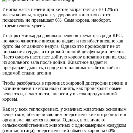
Иногда масса печени при кетозе возрастает до 10-12% от
массы коровы, тогда как у здорового животного этот
показатель не превышает 6%. Сама корова, наоборот,
стремительно худеет.
Инфаркт миокарда довольно редко встречается среди КРС,
но часто животное внезапно падает и погибает внешне как
будто бы от данного недуга. Однако это происходит не от
поражения сердца, а от резкой полной дисфункции печени.
Часто смерть настигает дойную корову внезапно при выходе
из доильного зала после дойки. Животное падает и
прекращает дышать, сердце останавливается без какой-то
видимой стадии агонии.
Чтобы разобраться в причинах жировой дистрофии печени и
возникновении кетоза надо понять, как происходит обмен
веществ и, в частности, энергии у высокопродуктивной
коровы.
Как и у всех теплокровных, у жвачных животных основным
веществом, обеспечивающим энергетические потребности в
организме, является глюкоза. Однако, в отличие от
сельскохозяйственных животных с однокамерным желудком
(свиньи, птица), энергетический обмен у коров на 60%