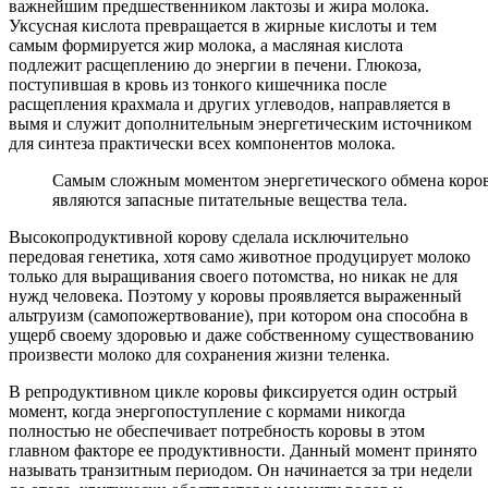
важнейшим предшественником лактозы и жира молока.
Уксусная кислота превращается в жирные кислоты и тем
самым формируется жир молока, а масляная кислота
подлежит расщеплению до энергии в печени. Глюкоза,
поступившая в кровь из тонкого кишечника после
расщепления крахмала и других углеводов, направляется в
вымя и служит дополнительным энергетическим источником
для синтеза практически всех компонентов молока.
Самым сложным моментом энергетического обмена коро
являются запасные питательные вещества тела.
Высокопродуктивной корову сделала исключительно
передовая генетика, хотя само животное продуцирует молоко
только для выращивания своего потомства, но никак не для
нужд человека. Поэтому у коровы проявляется выраженный
альтруизм (самопожертвование), при котором она способна в
ущерб своему здоровью и даже собственному существованию
произвести молоко для сохранения жизни теленка.
В репродуктивном цикле коровы фиксируется один острый
момент, когда энергопоступление с кормами никогда
полностью не обеспечивает потребность коровы в этом
главном факторе ее продуктивности. Данный момент принято
называть транзитным периодом. Он начинается за три недели