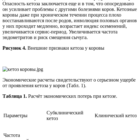
Опасность кетоза заключается еще и в том, что опосредовано
он усиливает проблемы с другими болезнями коров. Кетозные
коровы даже при хроническом течении процесса плохо
восстанавливаются после родов, инволюция половых органов
у них проходит медленно, возрастает индекс осеменений,
увеличивается сервис-период. Увеличивается частота
эндометритов и риск смещения сычуга.
Рис
унок
4.
Внешние признаки кетоза у коровы
Экономические расчеты свидетельствуют о серьезном ущербе
от проявления кетоза у коров (Табл. 1).
Таблица 1
.
Расчёт экономических потерь при кетозе.
Субклинический
Параметры
Клинический кетоз
кетоз
Частота