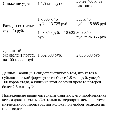
Более 400 кг за
Снижение удоя
1-1,5 кг в сутки
лактацию
1 х 305 х 45
353 х 45
руб. = 13 725 руб. +
руб. = 15 885 руб. +
Расходы (затраты/
случай) руб.
14 х 350 руб. = 18 625
30 х 350
руб.
руб. = 26 355 руб.
Денежный
эквивалент потерь
1 862 500 руб.
2 635 500 руб.
на 100 коров, руб.
Данные Таблицы 1 свидетельствуют о том, что кетоз в
субклинической форме уносит более 1,8 млн руб. ущерба на
100 коров стада, а клиника этой болезни чревата потерей
более 2,6 млн рублей.
Приведенные выше материалы означают, что профилактика
кетоза должна стать обязательным мероприятием в системе
интенсивного производства молока при любой технологии
производства.