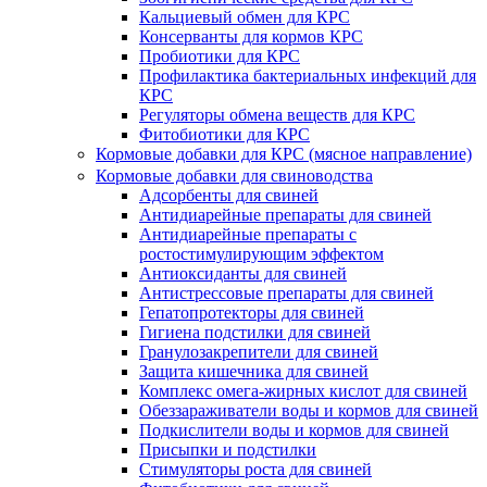
Кальциевый обмен для КРС
Консерванты для кормов КРС
Пробиотики для КРС
Профилактика бактериальных инфекций для
КРС
Регуляторы обмена веществ для КРС
Фитобиотики для КРС
Кормовые добавки для КРС (мясное направление)
Кормовые добавки для свиноводства
Адсорбенты для свиней
Антидиарейные препараты для свиней
Антидиарейные препараты с
ростостимулирующим эффектом
Антиоксиданты для свиней
Антистрессовые препараты для свиней
Гепатопротекторы для свиней
Гигиена подстилки для свиней
Гранулозакрепители для свиней
Защита кишечника для свиней
Комплекс омега-жирных кислот для свиней
Обеззараживатели воды и кормов для свиней
Подкислители воды и кормов для свиней
Присыпки и подстилки
Стимуляторы роста для свиней