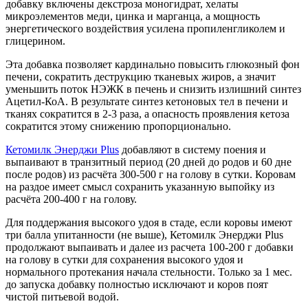
добавку включены декстроза моногидрат, хелаты
микроэлементов меди, цинка и марганца, а мощность
энергетического воздействия усилена пропиленгликолем и
глицерином.
Эта добавка позволяет кардинально повысить глюкозный фон
печени, сократить деструкцию тканевых жиров, а значит
уменьшить поток НЭЖК в печень и снизить излишний синтез
Ацетил-КоА. В результате синтез кетоновых тел в печени и
тканях сократится в 2-3 раза, а опасность проявления кетоза
сократится этому снижению пропорционально.
Кетомилк
Энерджи
Р
lus
добавляют в систему поения и
выпаивают в транзитный период (20 дней до родов и 60 дне
после родов) из расчёта 300-500 г на голову в сутки. Коровам
на раздое имеет смысл сохранить указанную выпойку из
расчёта 200-400 г на голову.
Для поддержания высокого удоя в стаде, если коровы имеют
три балла упитанности (не выше), Кетомилк Энерджи Plus
продолжают выпаивать и далее из расчета 100-200 г добавки
на голову в сутки для сохранения высокого удоя и
нормального протекания начала стельности. Только за 1 мес.
до запуска добавку полностью исключают и коров поят
чистой питьевой водой.