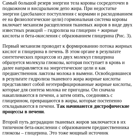
Самый большой резерв энергии тела коровы сосредоточен в
подкожном и висцральном депо жира. При недостатке
энергии (дисбалансе поступления с кормами и расходованием
ее на физиологические цели) гормональная система коровы
включает механизм расщепления тканевых жиров в виде двух
известных реакций – гидролиза на глицерин + жирные
кислоты и бета-окисления с образованием глицерина (Рис. 3).
Первый механизм проводит к формированию потока жирных
кислот и глицерина в печень. В этом органе в результате
синтетических процессов из двух молекул глицерина
образуется молекула глюкозы, которая поступает в кровь и
далее направляется на энергетические цели и как
предшественник лактозы молока в вымени. Освободившиеся
в результате гидролиза тканевого жира жирные кислоты
представляют собой неэтерифицированные жирные кислоты,
которые для синтеза молока не пригодны. Он сначала
накапливаются в печени, а затем опять, соединяясь с
глицерином, превращаются в жиры, которые постепенно
откладываются в печени.
Так
начина
ю
тся
дистрофические
процесс
ы в печени
.
Второй путь деградации тканевых жиров заключается в их
типичном бета-окислении с образованием предшественника
глюкозы – глицерина. Это тоже мощный источник