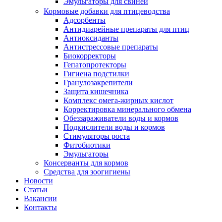
Эмульгаторы для свиней
Кормовые добавки для птицеводства
Адсорбенты
Антидиарейные препараты для птиц
Антиоксиданты
Антистрессовые препараты
Биокорректоры
Гепатопротекторы
Гигиена подстилки
Гранулозакрепители
Защита кишечника
Комплекс омега-жирных кислот
Корректировка минерального обмена
Обеззараживатели воды и кормов
Подкислители воды и кормов
Стимуляторы роста
Фитобиотики
Эмульгаторы
Консерванты для кормов
Средства для зоогигиены
Новости
Статьи
Вакансии
Контакты