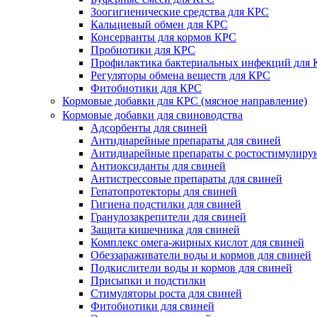
Зоогигиенические средства для КРС
Кальциевый обмен для КРС
Консерванты для кормов КРС
Пробиотики для КРС
Профилактика бактериальных инфекций для
Регуляторы обмена веществ для КРС
Фитобиотики для КРС
Кормовые добавки для КРС (мясное направление)
Кормовые добавки для свиноводства
Адсорбенты для свиней
Антидиарейные препараты для свиней
Антидиарейные препараты с ростостимулир
Антиоксиданты для свиней
Антистрессовые препараты для свиней
Гепатопротекторы для свиней
Гигиена подстилки для свиней
Гранулозакрепители для свиней
Защита кишечника для свиней
Комплекс омега-жирных кислот для свиней
Обеззараживатели воды и кормов для свиней
Подкислители воды и кормов для свиней
Присыпки и подстилки
Стимуляторы роста для свиней
Фитобиотики для свиней