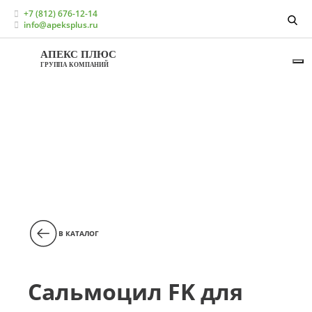
Главная
Каталог
+7 (812) 676-12-14
Кормовые добавки для свиноводства
info@apeksplus.ru
Подкислители воды и кормов для свиней
Сальмоцил FK для свиней
АПЕКС ПЛЮС
ГРУППА КОМПАНИЙ
В КАТАЛОГ
Сальмоцил FK для