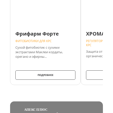
Фрифарм Форте
ХРОМАТР
ФИТОБИОТИКИ ДЛЯ КРС
РЕГУЛЯТОРЫ ОБМ
КРС
Сухой фитобиотик с сухими
Защита от теплов
экстрактами Маклеи кордаты,
органическом хр
орегано и эфирны...
ПОДРОБНЕЕ
ПО
АПЕКС ПЛЮС