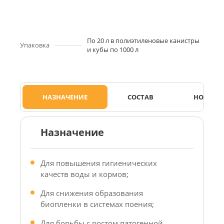
По 20 л в полиэтиленовые канистры
Упаковка
и кубы по 1000 л
НАЗНАЧЕНИЕ
СОСТАВ
НОРМЫ 
Назначение
Для повышения гигиенических
качеств воды и кормов;
Для снижения образования
биопленки в системах поения;
Для борьбы с ростом патогенной