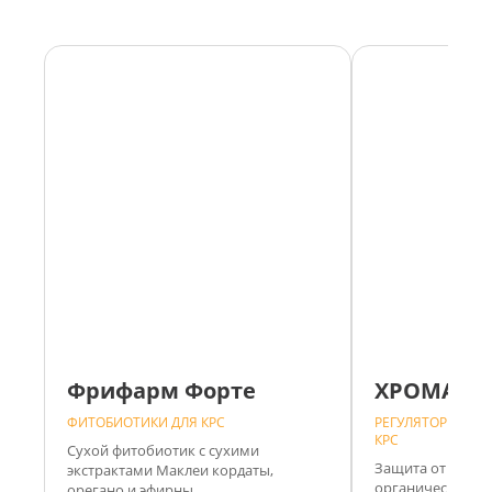
Фрифарм Форте
ХРОМАТР
ФИТОБИОТИКИ ДЛЯ КРС
РЕГУЛЯТОРЫ ОБМ
КРС
Сухой фитобиотик с сухими
Защита от теплов
экстрактами Маклеи кордаты,
органическом хр
орегано и эфирны...