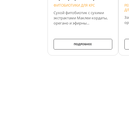
ФИТОБИОТИКИ ДЛЯ КРС
РЕ
ДЛ
Сухой фитобиотик с сухими
За
экстрактами Маклеи кордаты,
ор
орегано и эфирны...
ПОДРОБНЕЕ
АПЕКС ПЛЮС
ГРУППА КОМПАНИЙ