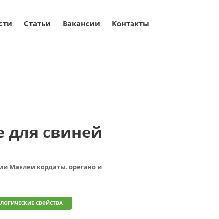
сти
Статьи
Вакансии
Контакты
й
Фрифарм Форте для свиней
 для свиней
ми Маклеи кордаты, орегано и
ЛОГИЧЕСКИЕ СВОЙСТВА