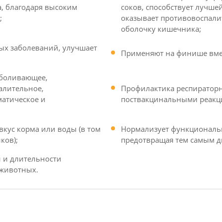
, благодаря высоким
соков, способствует лучше
;
оказывает противовоспали
оболочку кишечника;
ых заболеваний, улучшает
Применяют на финише вме
зболивающее,
алительное,
Профилактика респираторн
атическое и
поствакцинальными реакц
вкус корма или воды (в том
Нормализует функциональ
ков);
предотвращая тем самым д
 и длительности
 животных.