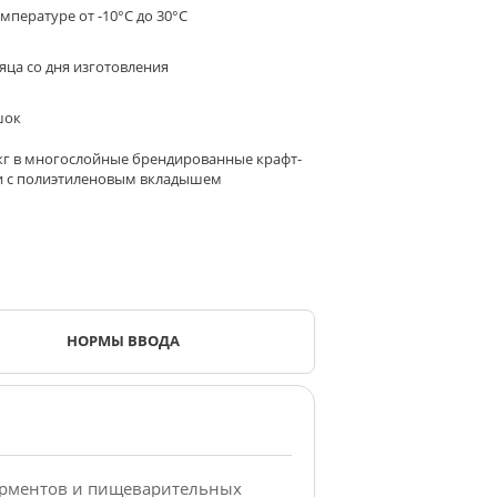
мпературе от -10°С до 30°С
яца со дня изготовления
шок
 кг в многослойные брендированные крафт-
 с полиэтиленовым вкладышем
НОРМЫ ВВОДА
ерментов и пищеварительных