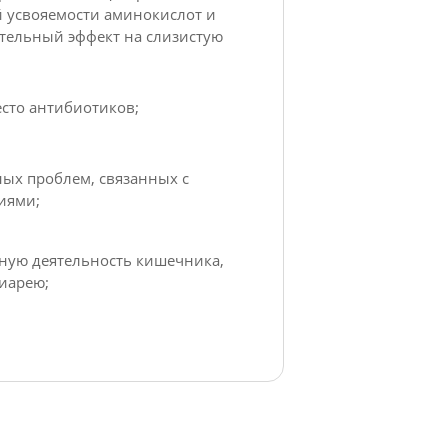
й усвояемости аминокислот и
тельный эффект на слизистую
сто антибиотиков;
ых проблем, связанных с
иями;
ную деятельность кишечника,
иарею;