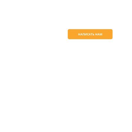
Узнать боль
продукте
НАПИСАТЬ НАМ