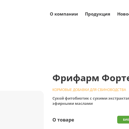
О компании
Продукция
Ново
ые добавки для свиноводства
Фитобиотики для свине
Фрифарм Форте
КОРМОВЫЕ ДОБАВКИ ДЛЯ СВИНОВОДСТВА
Сухой фитобиотик с сухими экстракта
эфирными маслами
О товаре
БИО