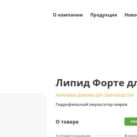
О компании
Продукция
Ново
вые добавки для свиноводства
Эмульгаторы для свин
Липид Форте д
КОРМОВЫЕ ДОБАВКИ ДЛЯ СВИНОВОДСТВА
Гидрофильный эмульгатор жиров
О товаре
БИО
Условия хранения
В сухо