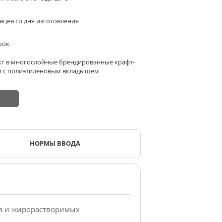
яцев со дня изготовления
шок
 кг в многослойные брендированные крафт-
 с полиэтиленовым вкладышем
НОРМЫ ВВОДА
в и жирорастворимых