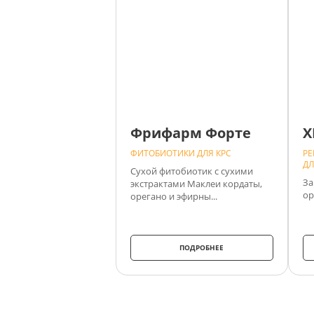
Фрифарм Форте
Х
ФИТОБИОТИКИ ДЛЯ КРС
РЕ
ДЛ
Сухой фитобиотик с сухими
За
экстрактами Маклеи кордаты,
ор
орегано и эфирны...
ПОДРОБНЕЕ