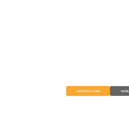
АПЕКС ПЛЮС
ГРУППА КОМПАНИЙ
Узнать боль
продукте
НАПИСАТЬ НАМ
КАЛЬ