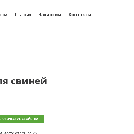
сти
Статьи
Вакансии
Контакты
ей
Липид Форте для свиней
ля свиней
ЛОГИЧЕСКИЕ СВОЙСТВА
м месте от 5°С до 25°С