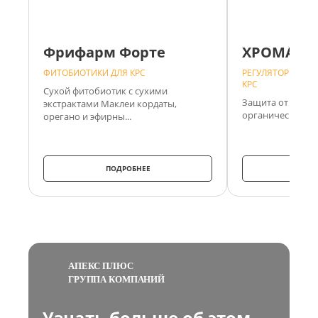
Фрифарм Форте
ХРОМАТР
ФИТОБИОТИКИ ДЛЯ КРС
РЕГУЛЯТОРЫ ОБМ
КРС
Сухой фитобиотик с сухими
Защита от теплов
экстрактами Маклеи кордаты,
органическом хр
орегано и эфирны...
ПОДРОБНЕЕ
ПО
АПЕКС ПЛЮС
ГРУППА КОМПАНИЙ
Узнать больше об этом