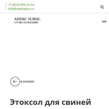
Главная
Каталог
+7 (812) 676-12-14
Кормовые добавки для свиноводства
info@apeksplus.ru
Антиоксиданты для свиней
Этоксол для свиней
АПЕКС ПЛЮС
ГРУППА КОМПАНИЙ
В КАТАЛОГ
Этоксол для свиней