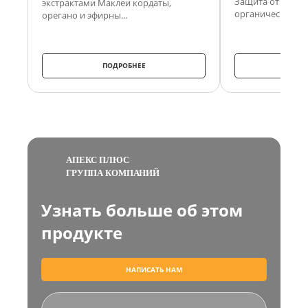
Защита от теплов
экстрактами Маклеи кордаты,
органическом хр
орегано и эфирны...
ПОДРОБНЕЕ
ПО
АПЕКС ПЛЮС
ГРУППА КОМПАНИЙ
Узнать больше об этом
продукте
НАПИСАТЬ НАМ