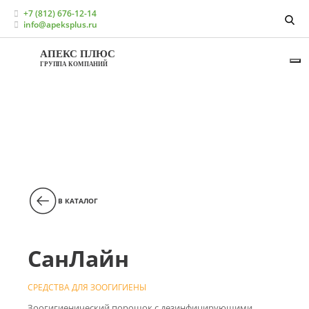
Главная
Каталог
Средства для зоогигиены
+7 (812) 676-12-14
СанЛайн
info@apeksplus.ru
АПЕКС ПЛЮС
ГРУППА КОМПАНИЙ
В КАТАЛОГ
СанЛайн
СРЕДСТВА ДЛЯ ЗООГИГИЕНЫ
Зоогигиенический порошок с дезинфицирующими