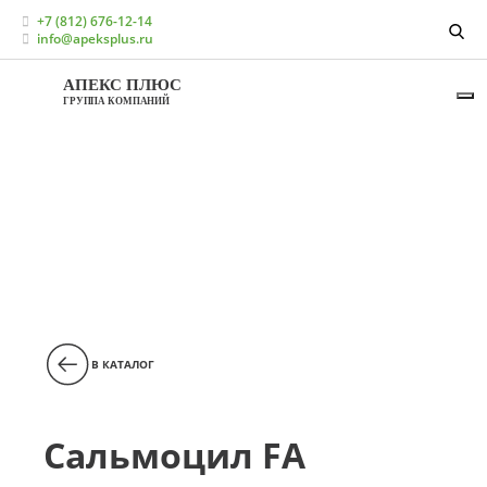
Главная
Каталог
+7 (812) 676-12-14
Кормовые добавки для КРС (молочное
info@apeksplus.ru
направление)
Консерванты для кормов КРС
Сальмоцил FA
АПЕКС ПЛЮС
ГРУППА КОМПАНИЙ
В КАТАЛОГ
Сальмоцил FA