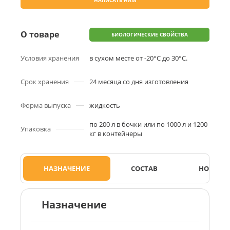
НАПИСАТЬ НАМ
О товаре
БИОЛОГИЧЕСКИЕ СВОЙСТВА
Условия хранения
в сухом месте от -20°С до 30°С.
Срок хранения
24 месяца со дня изготовления
Форма выпуска
жидкость
по 200 л в бочки или по 1000 л и 1200
Упаковка
кг в контейнеры
НАЗНАЧЕНИЕ
СОСТАВ
НОРМЫ 
Назначение