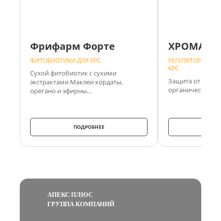
Фрифарм Форте
ХРОМАТР
ФИТОБИОТИКИ ДЛЯ КРС
РЕГУЛЯТОРЫ ОБМ
КРС
Сухой фитобиотик с сухими
Защита от теплов
экстрактами Маклеи кордаты,
органическом хр
орегано и эфирны...
ПОДРОБНЕЕ
ПО
АПЕКС ПЛЮС
ГРУППА КОМПАНИЙ