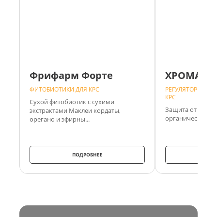
Фрифарм Форте
ХРОМАТР
ФИТОБИОТИКИ ДЛЯ КРС
РЕГУЛЯТОРЫ ОБМ
КРС
Сухой фитобиотик с сухими
Защита от теплов
экстрактами Маклеи кордаты,
органическом хр
орегано и эфирны...
ПОДРОБНЕЕ
ПО