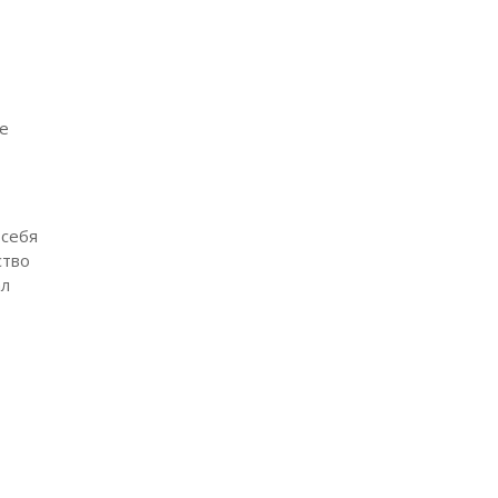
е
 себя
ство
ал