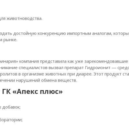
ля животноводства.
оздать достойную конкуренцию импортным аналогам, которы
м рынке.
ринария» компания представила как уже зарекомендовавшие
внимание специалистов вызвал препарат Гидроионит — сред
ролитов в организме животных при диарее. Этот продукт ст
лечении нарушений обмена веществ.
 ГК «Апекс плюс»
 добавок;
боратории;