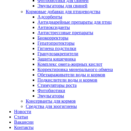
Фитобиотики для свиней
Эмульгаторы для свиней
Кормовые добавки для птицеводства
Адсорбенты
Антидиарейные препараты для птиц
Антиоксиданты
Антистрессовые препараты
Биокорректоры
Гепатопротекторы
Гигиена подстилки
Гранулозакрепители
Защита кишечника
Комплекс омега-жирных кислот
Корректировка минерального обмена
Обеззараживатели воды и кормов
Подкислители воды и кормов
Стимуляторы роста
Фитобиотики
Эмульгаторы
Консерванты для кормов
Средства для зоогигиены
Новости
Статьи
Вакансии
Контакты