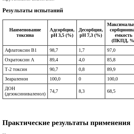
Результаты испытаний
Максималь
Наименование
Адсорбция,
Десорбция,
сорбционн
токсина
pH 3,5 (%)
pH 7,3 (%)
емкость
(ПКПД, %
Афлатоксин В1
98,7
1,7
97,0
Охратоксин А
89,4
4,0
85,8
Т-2 токсин
90,7
0,8
89,9
Зеараленон
100,0
0
100,0
ДОН
74,7
8,3
68,5
(дезоксиниваленол)
Практические результаты применения