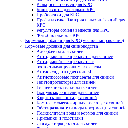
Кальциевый обмен для КРС
Консерванты для кормов КРС
Пробиотики для КРС
Профилактика бактериальных инфекций для
КРС
Регуляторы обмена веществ для КРС
Фитобиотики для КРС
Кормовые добавки для КРС (мясное направление)
Кормовые добавки для свиноводства
Адсорбенты для свиней
Антидиарейные препараты для свиней
Антидиарейные препараты с
ростостимулирующим эффектом
Антиоксиданты для свиней
Антистрессовые препараты для свиней
Гепатопротекторы для свиней
Гигиена подстилки для свиней
Гранулозакрепители для свиней
Защита кишечника для свиней
Комплекс омега-жирных кислот для свиней
Обеззараживатели воды и кормов для свиней
Подкислители воды и кормов для свиней
Присыпки и подстилки
Стимуляторы роста для свиней